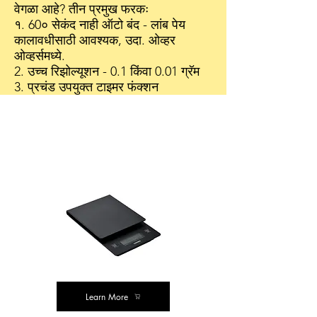
वेगळा आहे? तीन प्रमुख फरकः
१. 60० सेकंद नाही ऑटो बंद - लांब पेय
कालावधीसाठी आवश्यक, उदा. ओव्हर
ओव्हर्समध्ये.
2. उच्च रिझोल्यूशन - 0.1 किंवा 0.01 ग्रॅम
3. प्रचंड उपयुक्त टाइमर फंक्शन
आमच्या शिफारसी
मूल्य खरेदी
Learn More