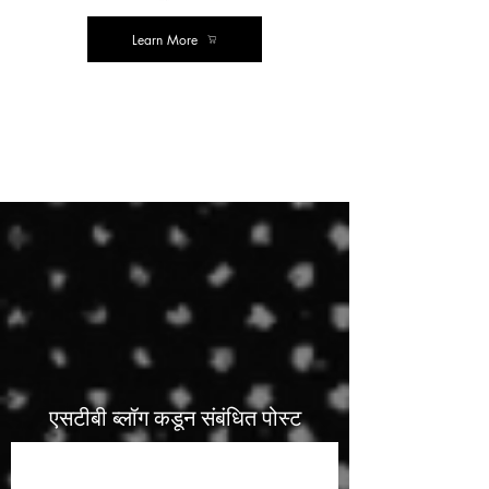
Learn More
लोकप्रिय
खरेदी
एसटीबी ब्लॉग कडून संबंधित पोस्ट