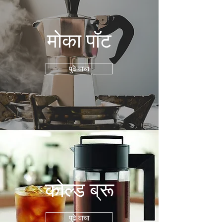
मोका पॉट
पुढे वाचा
कोल्ड ब्रू
पुढे वाचा