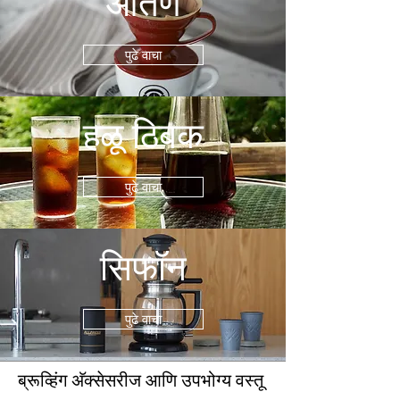
ओतणे
पुढे वाचा
हळू ठिबक
पुढे वाचा
सिफॉन
पुढे वाचा
ब्रूव्हिंग अ‍ॅक्सेसरीज आणि उपभोग्य वस्तू