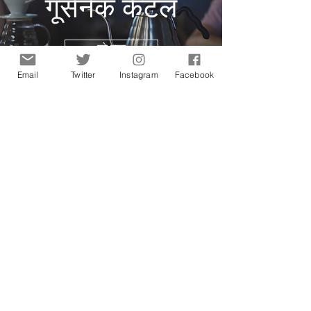
गूसेनेक केटल
पुढे वाचा
Email
Twitter
Instagram
Facebook
फिल्टर पेपर
पुढे वाचा
ब्रूव्हिंग गियर विक्रेता निर्देशिका
आमच्या कॉफी तयार करणार्‍या गीयर विक्रेत्यांकरिता
क्युरेटेड आणि सर्वसमावेशक निर्देशिका पहा. भारतात
कोणती उपकरणे / ब्रँड उपलब्ध आहेत हे जाणून
घेण्यासाठी या सूचीचा वापर करा किंवा आपल्याला एखादे
विशिष्ट पेय साधन किंवा forक्सेसरीसाठी शोधण्याची
आवश्यकता असल्यास. आनंदी शिकार!