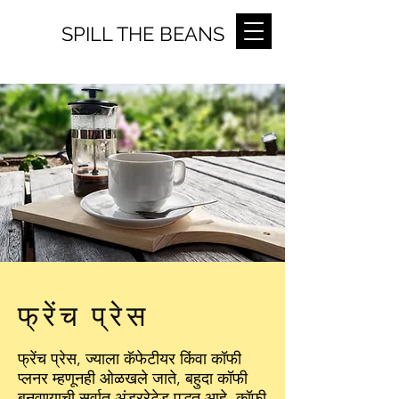
SPILL THE BEANS
फ्रेंच प्रेस
फ्रेंच प्रेस, ज्याला कॅफेटीयर किंवा कॉफी
प्लनर म्हणूनही ओळखले जाते, बहुदा कॉफी
बनवण्याची सर्वात अंडररेटेड पद्धत आहे. कॉफी