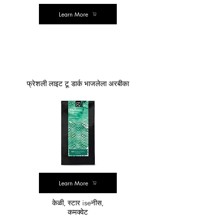
Learn More
लोकप्रिय
फ्रेशली लाइट टू डार्क भाजलेला अरबीका
Learn More
केळी, स्टार iseनीस,
कमक्वेट